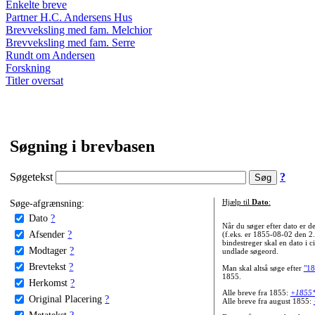
Enkelte breve
Partner H.C. Andersens Hus
Brevveksling med fam. Melchior
Brevveksling med fam. Serre
Rundt om Andersen
Forskning
Titler oversat
Søgning i brevbasen
Søgetekst
?
Søge-afgrænsning:
Hjælp til
Dato
:
Dato
?
Når du søger efter dato er
Afsender
?
(f.eks. er 1855-08-02 den 2
bindestreger skal en dato i c
Modtager
?
undlade søgeord.
Brevtekst
?
Man skal altså søge efter
"18
1855.
Herkomst
?
Alle breve fra 1855:
+1855
Original Placering
?
Alle breve fra august 1855:
Metatekst
?