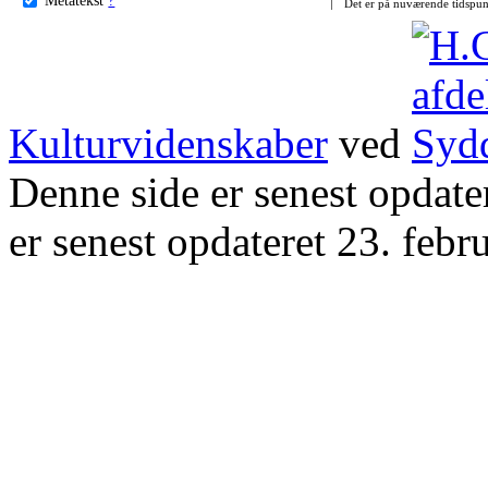
Det er på nuværende tidspun
Kulturvidenskaber
ved
Denne side er senest opdat
er senest opdateret 23. febr