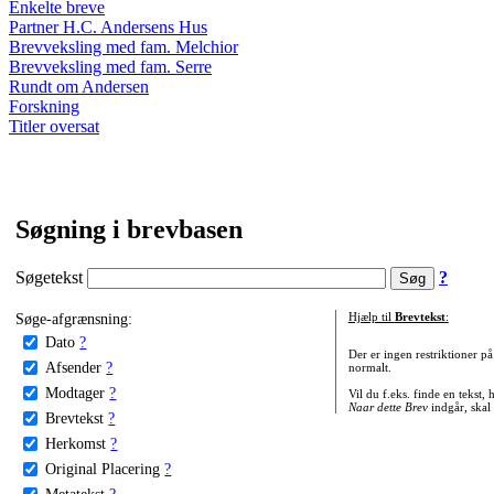
Enkelte breve
Partner H.C. Andersens Hus
Brevveksling med fam. Melchior
Brevveksling med fam. Serre
Rundt om Andersen
Forskning
Titler oversat
Søgning i brevbasen
Søgetekst
?
Søge-afgrænsning:
Hjælp til
Brevtekst
:
Dato
?
Der er ingen restriktioner p
Afsender
?
normalt.
Modtager
?
Vil du f.eks. finde en tekst,
Naar dette Brev
indgår, skal
Brevtekst
?
Herkomst
?
Original Placering
?
Metatekst
?