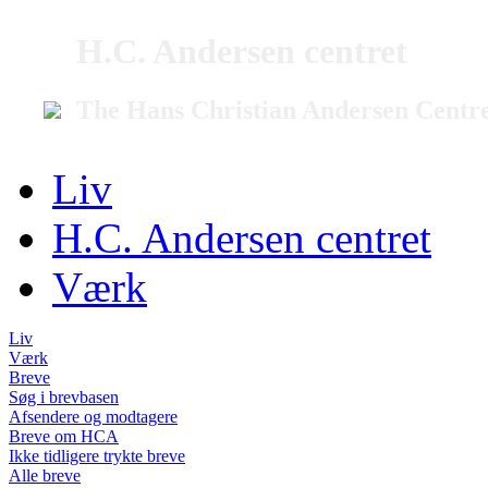
H.C. Andersen centret
The Hans Christian Andersen Centr
Liv
H.C. Andersen centret
Værk
Liv
Værk
Breve
Søg i brevbasen
Afsendere og modtagere
Breve om HCA
Ikke tidligere trykte breve
Alle breve