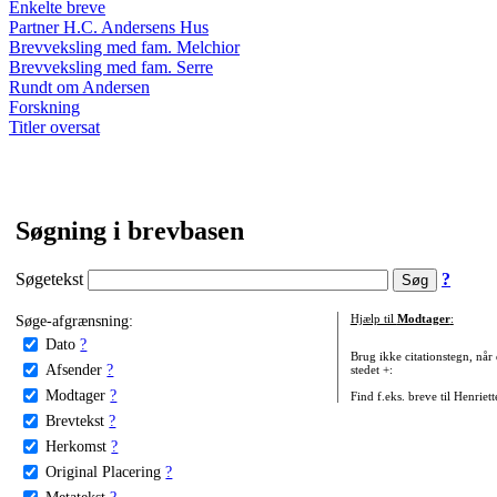
Enkelte breve
Partner H.C. Andersens Hus
Brevveksling med fam. Melchior
Brevveksling med fam. Serre
Rundt om Andersen
Forskning
Titler oversat
Søgning i brevbasen
Søgetekst
?
Søge-afgrænsning:
Hjælp til
Modtager
:
Dato
?
Brug ikke citationstegn, når
Afsender
?
stedet +:
Modtager
?
Find f.eks. breve til Henriet
Brevtekst
?
Herkomst
?
Original Placering
?
Metatekst
?