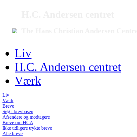
H.C. Andersen centret
The Hans Christian Andersen Centr
Liv
H.C. Andersen centret
Værk
Liv
Værk
Breve
Søg i brevbasen
Afsendere og modtagere
Breve om HCA
Ikke tidligere trykte breve
Alle breve