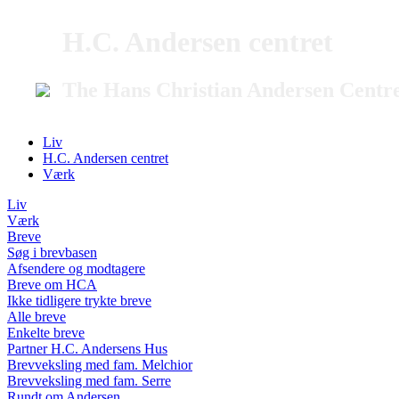
H.C. Andersen centret
The Hans Christian Andersen Centr
Liv
H.C. Andersen centret
Værk
Liv
Værk
Breve
Søg i brevbasen
Afsendere og modtagere
Breve om HCA
Ikke tidligere trykte breve
Alle breve
Enkelte breve
Partner H.C. Andersens Hus
Brevveksling med fam. Melchior
Brevveksling med fam. Serre
Rundt om Andersen