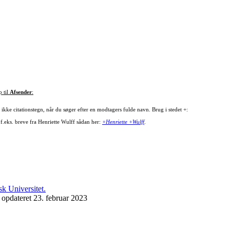
p til
Afsender
:
ikke citationstegn, når du søger efter en modtagers fulde navn. Brug i stedet +:
 f.eks. breve fra Henriette Wulff sådan her:
+Henriette +Wulff
.
 opdateret 23. februar 2023