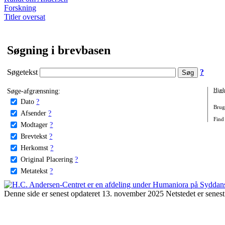
Forskning
Titler oversat
Søgning i brevbasen
Søgetekst
?
Søge-afgrænsning:
Hjæl
Dato
?
Brug 
Afsender
?
Find
Modtager
?
Brevtekst
?
Herkomst
?
Original Placering
?
Metatekst
?
Denne side er senest opdateret 13. november 2025 Netstedet er senest