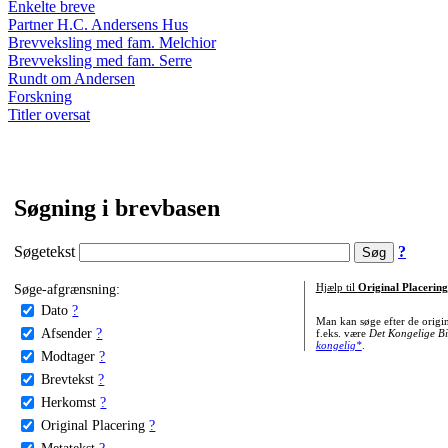
Enkelte breve
Partner H.C. Andersens Hus
Brevveksling med fam. Melchior
Brevveksling med fam. Serre
Rundt om Andersen
Forskning
Titler oversat
Søgning i brevbasen
Søgetekst
?
Søge-afgrænsning:
Hjælp til
Original Placering
Dato
?
Man kan søge efter de origi
Afsender
?
f.eks. være
Det Kongelige Bi
kongelig*
.
Modtager
?
Brevtekst
?
Herkomst
?
Original Placering
?
Metatekst
?