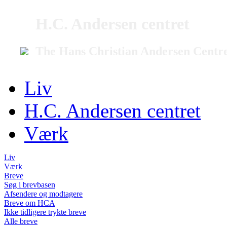
H.C. Andersen centret
The Hans Christian Andersen Centr
Liv
H.C. Andersen centret
Værk
Liv
Værk
Breve
Søg i brevbasen
Afsendere og modtagere
Breve om HCA
Ikke tidligere trykte breve
Alle breve