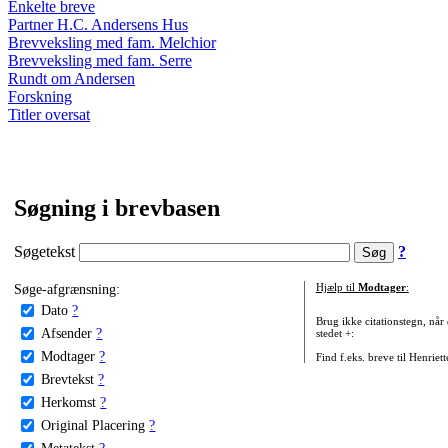
Enkelte breve
Partner H.C. Andersens Hus
Brevveksling med fam. Melchior
Brevveksling med fam. Serre
Rundt om Andersen
Forskning
Titler oversat
Søgning i brevbasen
Søgetekst
?
Søge-afgrænsning:
Hjælp til
Modtager
:
Dato
?
Brug ikke citationstegn, når
Afsender
?
stedet +:
Modtager
?
Find f.eks. breve til Henriet
Brevtekst
?
Herkomst
?
Original Placering
?
Metatekst
?