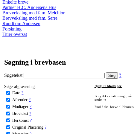
Enkelte breve
Partner H.C. Andersens Hus
Brevveksling med fam. Melchior
Brevveksling med fam. Serre
Rundt om Andersen
Forskning
Titler oversat
Søgning i brevbasen
Søgetekst
?
Søge-afgrænsning:
Hjælp til
Modtager
:
Dato
?
Brug ikke citationstegn, når
Afsender
?
stedet +:
Modtager
?
Find f.eks. breve til Henriet
Brevtekst
?
Herkomst
?
Original Placering
?
Metatekst
?