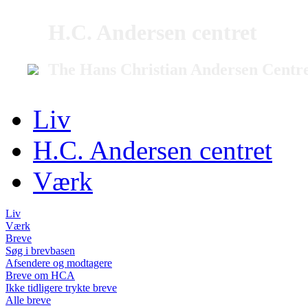
H.C. Andersen centret
The Hans Christian Andersen Centr
Liv
H.C. Andersen centret
Værk
Liv
Værk
Breve
Søg i brevbasen
Afsendere og modtagere
Breve om HCA
Ikke tidligere trykte breve
Alle breve