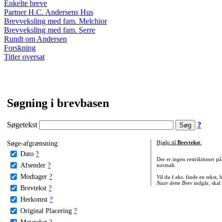
Enkelte breve
Partner H.C. Andersens Hus
Brevveksling med fam. Melchior
Brevveksling med fam. Serre
Rundt om Andersen
Forskning
Titler oversat
Søgning i brevbasen
Søgetekst
?
Søge-afgrænsning:
Hjælp til
Brevtekst
:
Dato
?
Der er ingen restriktioner p
Afsender
?
normalt.
Modtager
?
Vil du f.eks. finde en tekst,
Naar dette Brev
indgår, skal
Brevtekst
?
Herkomst
?
Original Placering
?
Metatekst
?