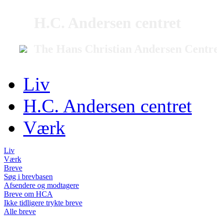
H.C. Andersen centret
The Hans Christian Andersen Centr
Liv
H.C. Andersen centret
Værk
Liv
Værk
Breve
Søg i brevbasen
Afsendere og modtagere
Breve om HCA
Ikke tidligere trykte breve
Alle breve