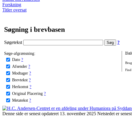
Forskning
Titler oversat
Søgning i brevbasen
Søgetekst
?
Søge-afgrænsning:
Hjæl
Dato
?
Brug 
Afsender
?
Find 
Modtager
?
Brevtekst
?
Herkomst
?
Original Placering
?
Metatekst
?
Denne side er senest opdateret 13. november 2025 Netstedet er senest