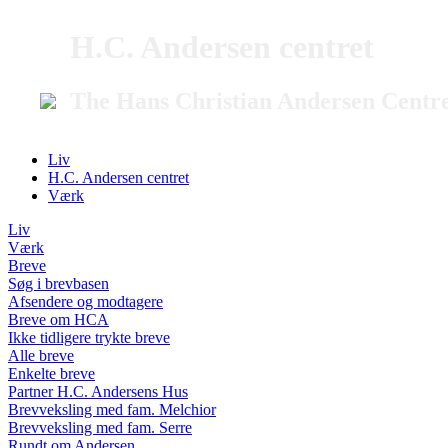
H.C. Andersen centret
The Hans Christian Andersen Centr
Liv
H.C. Andersen centret
Værk
Liv
Værk
Breve
Søg i brevbasen
Afsendere og modtagere
Breve om HCA
Ikke tidligere trykte breve
Alle breve
Enkelte breve
Partner H.C. Andersens Hus
Brevveksling med fam. Melchior
Brevveksling med fam. Serre
Rundt om Andersen