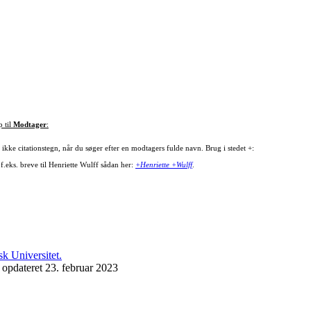
p til
Modtager
:
ikke citationstegn, når du søger efter en modtagers fulde navn. Brug i stedet +:
f.eks. breve til Henriette Wulff sådan her:
+Henriette +Wulff
.
 opdateret 23. februar 2023