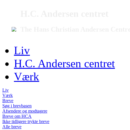
H.C. Andersen centret
The Hans Christian Andersen Centr
Liv
H.C. Andersen centret
Værk
Liv
Værk
Breve
Søg i brevbasen
Afsendere og modtagere
Breve om HCA
Ikke tidligere trykte breve
Alle breve