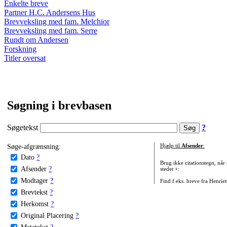
Enkelte breve
Partner H.C. Andersens Hus
Brevveksling med fam. Melchior
Brevveksling med fam. Serre
Rundt om Andersen
Forskning
Titler oversat
Søgning i brevbasen
Søgetekst
?
Søge-afgrænsning:
Hjælp til
Afsender
:
Dato
?
Brug ikke citationstegn, når
Afsender
?
stedet +:
Modtager
?
Find f.eks. breve fra Henrie
Brevtekst
?
Herkomst
?
Original Placering
?
Metatekst
?