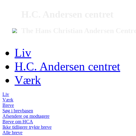
H.C. Andersen centret
The Hans Christian Andersen Centr
Liv
H.C. Andersen centret
Værk
Liv
Værk
Breve
Søg i brevbasen
Afsendere og modtagere
Breve om HCA
Ikke tidligere trykte breve
Alle breve