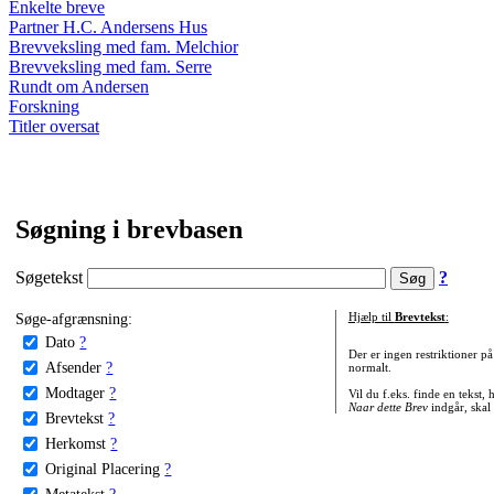
Enkelte breve
Partner H.C. Andersens Hus
Brevveksling med fam. Melchior
Brevveksling med fam. Serre
Rundt om Andersen
Forskning
Titler oversat
Søgning i brevbasen
Søgetekst
?
Søge-afgrænsning:
Hjælp til
Brevtekst
:
Dato
?
Der er ingen restriktioner p
Afsender
?
normalt.
Modtager
?
Vil du f.eks. finde en tekst,
Naar dette Brev
indgår, skal
Brevtekst
?
Herkomst
?
Original Placering
?
Metatekst
?