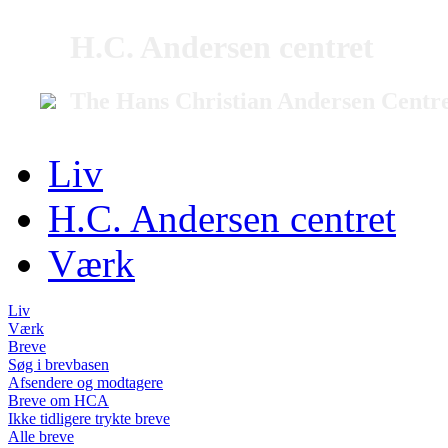
H.C. Andersen centret
The Hans Christian Andersen Centr
Liv
H.C. Andersen centret
Værk
Liv
Værk
Breve
Søg i brevbasen
Afsendere og modtagere
Breve om HCA
Ikke tidligere trykte breve
Alle breve