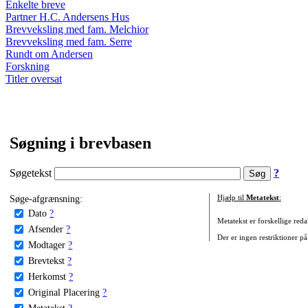
Enkelte breve
Partner H.C. Andersens Hus
Brevveksling med fam. Melchior
Brevveksling med fam. Serre
Rundt om Andersen
Forskning
Titler oversat
Søgning i brevbasen
Søgetekst
?
Søge-afgrænsning:
Hjælp til
Metatekst
:
Dato
?
Metatekst er forskellige reda
Afsender
?
Der er ingen restriktioner på
Modtager
?
Brevtekst
?
Herkomst
?
Original Placering
?
Metatekst
?