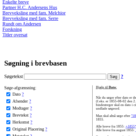
Enkelte breve
Partner H.C. Andersens Hus
Brevveksling med fam. Melchior
Brevveksling med fam. Serre
Rundt om Andersen
Forskning
Titler oversat
Søgning i brevbasen
Søgetekst
?
Søge-afgrænsning:
Hjælp til
Dato
:
Dato
?
Når du søger efter dato er
Afsender
?
(f.eks. er 1855-08-02 den 2
bindestreger skal en dato i c
Modtager
?
undlade søgeord.
Brevtekst
?
Man skal altså søge efter
"18
1855.
Herkomst
?
Alle breve fra 1855:
+1855
Original Placering
?
Alle breve fra august 1855:
Metatekst
?