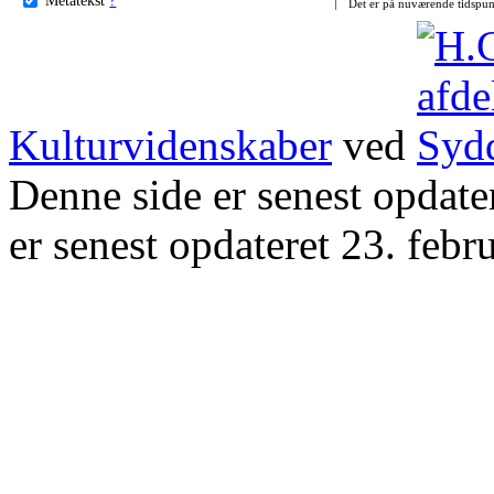
Det er på nuværende tidspun
Kulturvidenskaber
ved
Denne side er senest opdat
er senest opdateret 23. febr