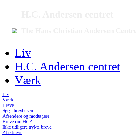
H.C. Andersen centret
The Hans Christian Andersen Centr
Liv
H.C. Andersen centret
Værk
Liv
Værk
Breve
Søg i brevbasen
Afsendere og modtagere
Breve om HCA
Ikke tidligere trykte breve
Alle breve