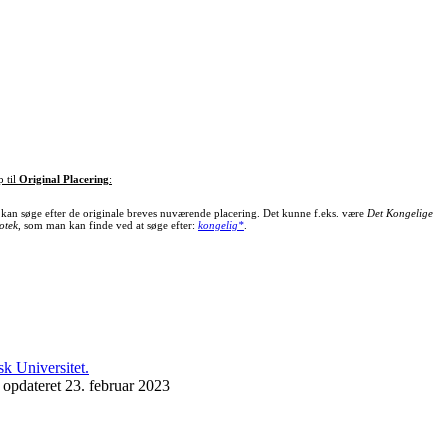
p til
Original Placering
:
kan søge efter de originale breves nuværende placering. Det kunne f.eks. være
Det Kongelige
otek
, som man kan finde ved at søge efter:
kongelig*
.
 opdateret 23. februar 2023