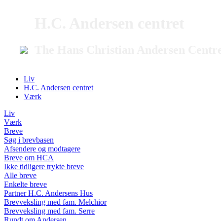
H.C. Andersen centret
The Hans Christian Andersen Centr
Liv
H.C. Andersen centret
Værk
Liv
Værk
Breve
Søg i brevbasen
Afsendere og modtagere
Breve om HCA
Ikke tidligere trykte breve
Alle breve
Enkelte breve
Partner H.C. Andersens Hus
Brevveksling med fam. Melchior
Brevveksling med fam. Serre
Rundt om Andersen