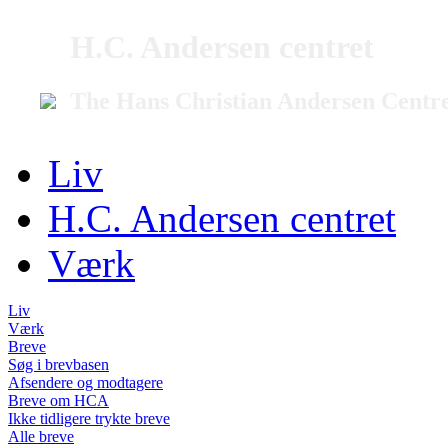
H.C. Andersen centret
The Hans Christian Andersen Centr
Liv
H.C. Andersen centret
Værk
Liv
Værk
Breve
Søg i brevbasen
Afsendere og modtagere
Breve om HCA
Ikke tidligere trykte breve
Alle breve