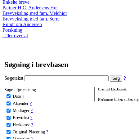
Enkelte breve
Partner H.C. Andersens Hus
Brevveksling med fam. Melchior
Brevveksling med fam. Serre
Rundt om Andersen
Forskning
Titler oversat
Søgning i brevbasen
Søgetekst
?
Søge-afgrænsning:
Hjælp til
Herkomst
:
Dato
?
Herkomst: kilden til den digi
Afsender
?
Modtager
?
Brevtekst
?
Herkomst
?
Original Placering
?
Metatekst
?