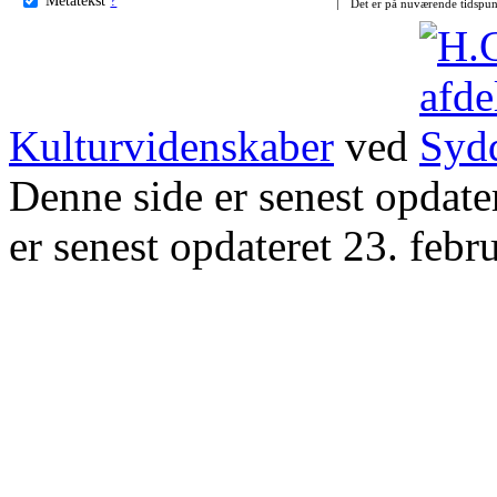
Det er på nuværende tidspun
Kulturvidenskaber
ved
Denne side er senest opdat
er senest opdateret 23. febr