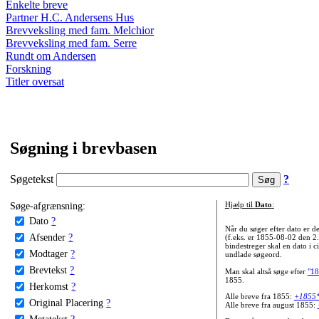
Enkelte breve
Partner H.C. Andersens Hus
Brevveksling med fam. Melchior
Brevveksling med fam. Serre
Rundt om Andersen
Forskning
Titler oversat
Søgning i brevbasen
Søgetekst
?
Søge-afgrænsning:
Hjælp til
Dato
:
Dato
?
Når du søger efter dato er
Afsender
?
(f.eks. er 1855-08-02 den 2
bindestreger skal en dato i c
Modtager
?
undlade søgeord.
Brevtekst
?
Man skal altså søge efter
"18
1855.
Herkomst
?
Alle breve fra 1855:
+1855
Original Placering
?
Alle breve fra august 1855:
Metatekst
?