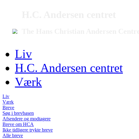
H.C. Andersen centret
The Hans Christian Andersen Centr
Liv
H.C. Andersen centret
Værk
Liv
Værk
Breve
Søg i brevbasen
Afsendere og modtagere
Breve om HCA
Ikke tidligere trykte breve
Alle breve