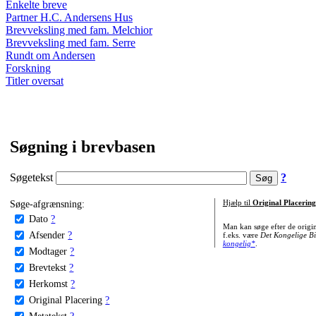
Enkelte breve
Partner H.C. Andersens Hus
Brevveksling med fam. Melchior
Brevveksling med fam. Serre
Rundt om Andersen
Forskning
Titler oversat
Søgning i brevbasen
Søgetekst
?
Søge-afgrænsning:
Hjælp til
Original Placering
Dato
?
Man kan søge efter de origi
Afsender
?
f.eks. være
Det Kongelige Bi
kongelig*
.
Modtager
?
Brevtekst
?
Herkomst
?
Original Placering
?
Metatekst
?