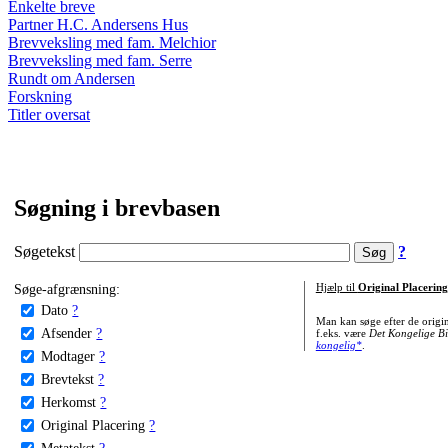
Enkelte breve
Partner H.C. Andersens Hus
Brevveksling med fam. Melchior
Brevveksling med fam. Serre
Rundt om Andersen
Forskning
Titler oversat
Søgning i brevbasen
Søgetekst
?
Søge-afgrænsning:
Hjælp til
Original Placering
Dato
?
Man kan søge efter de origi
Afsender
?
f.eks. være
Det Kongelige Bi
kongelig*
.
Modtager
?
Brevtekst
?
Herkomst
?
Original Placering
?
Metatekst
?