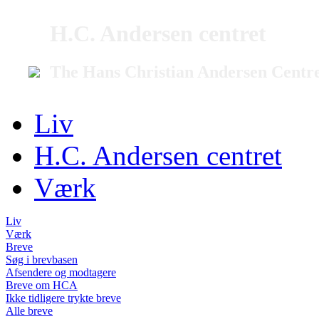
H.C. Andersen centret
The Hans Christian Andersen Centr
Liv
H.C. Andersen centret
Værk
Liv
Værk
Breve
Søg i brevbasen
Afsendere og modtagere
Breve om HCA
Ikke tidligere trykte breve
Alle breve