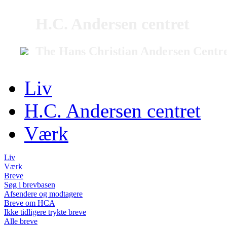
H.C. Andersen centret
The Hans Christian Andersen Centr
Liv
H.C. Andersen centret
Værk
Liv
Værk
Breve
Søg i brevbasen
Afsendere og modtagere
Breve om HCA
Ikke tidligere trykte breve
Alle breve