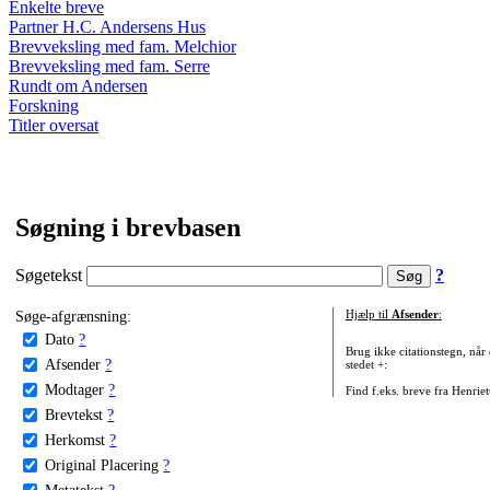
Enkelte breve
Partner H.C. Andersens Hus
Brevveksling med fam. Melchior
Brevveksling med fam. Serre
Rundt om Andersen
Forskning
Titler oversat
Søgning i brevbasen
Søgetekst
?
Søge-afgrænsning:
Hjælp til
Afsender
:
Dato
?
Brug ikke citationstegn, når
Afsender
?
stedet +:
Modtager
?
Find f.eks. breve fra Henrie
Brevtekst
?
Herkomst
?
Original Placering
?
Metatekst
?