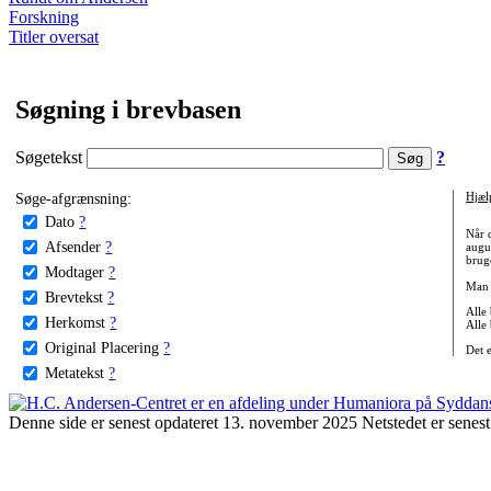
Forskning
Titler oversat
Søgning i brevbasen
Søgetekst
?
Søge-afgrænsning:
Hjæl
Dato
?
Når 
Afsender
?
augu
bruge
Modtager
?
Man 
Brevtekst
?
Alle
Herkomst
?
Alle
Original Placering
?
Det 
Metatekst
?
Denne side er senest opdateret 13. november 2025 Netstedet er senest