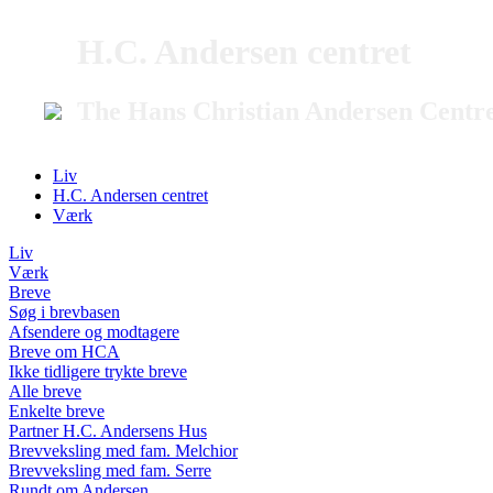
H.C. Andersen centret
The Hans Christian Andersen Centr
Liv
H.C. Andersen centret
Værk
Liv
Værk
Breve
Søg i brevbasen
Afsendere og modtagere
Breve om HCA
Ikke tidligere trykte breve
Alle breve
Enkelte breve
Partner H.C. Andersens Hus
Brevveksling med fam. Melchior
Brevveksling med fam. Serre
Rundt om Andersen