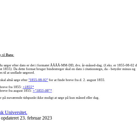
p til
Dato
:
du søger efter dato er det i formatet ÅÅÅÅ-MM-DD, dvs. år-måned-dag. (f.eks. er 1855-08-02 d
st 1855). Da dette format bruger bindestreger skal en dato i citationstegn, da - betyder minus og
s til at undlade søgeord.
skal altså søge efter
"1855-08-02"
for at finde breve fra d. 2. august 1855.
 breve fra 1855:
+1855*
 breve fra august 1855:
+"1855-08"*
er på nuværende tidspunkt ikke muligt at søge på kun måned eller dag.
 opdateret 23. februar 2023