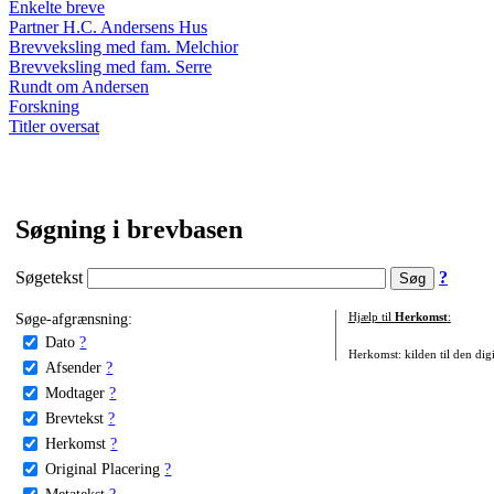
Enkelte breve
Partner H.C. Andersens Hus
Brevveksling med fam. Melchior
Brevveksling med fam. Serre
Rundt om Andersen
Forskning
Titler oversat
Søgning i brevbasen
Søgetekst
?
Søge-afgrænsning:
Hjælp til
Herkomst
:
Dato
?
Herkomst: kilden til den digi
Afsender
?
Modtager
?
Brevtekst
?
Herkomst
?
Original Placering
?
Metatekst
?