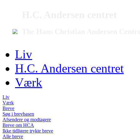
H.C. Andersen centret
The Hans Christian Andersen Centr
Liv
H.C. Andersen centret
Værk
Liv
Værk
Breve
Søg i brevbasen
Afsendere og modtagere
Breve om HCA
Ikke tidligere trykte breve
Alle breve