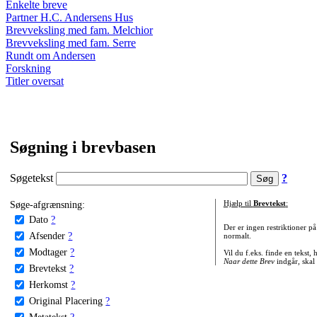
Enkelte breve
Partner H.C. Andersens Hus
Brevveksling med fam. Melchior
Brevveksling med fam. Serre
Rundt om Andersen
Forskning
Titler oversat
Søgning i brevbasen
Søgetekst
?
Søge-afgrænsning:
Hjælp til
Brevtekst
:
Dato
?
Der er ingen restriktioner p
Afsender
?
normalt.
Modtager
?
Vil du f.eks. finde en tekst,
Naar dette Brev
indgår, skal
Brevtekst
?
Herkomst
?
Original Placering
?
Metatekst
?