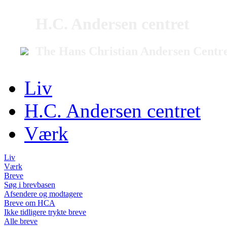
H.C. Andersen centret
The Hans Christian Andersen Centr
Liv
H.C. Andersen centret
Værk
Liv
Værk
Breve
Søg i brevbasen
Afsendere og modtagere
Breve om HCA
Ikke tidligere trykte breve
Alle breve