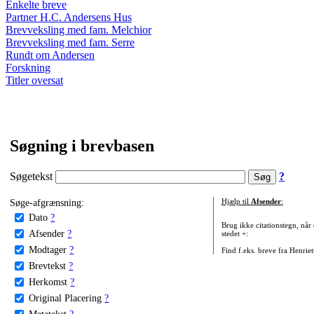
Enkelte breve
Partner H.C. Andersens Hus
Brevveksling med fam. Melchior
Brevveksling med fam. Serre
Rundt om Andersen
Forskning
Titler oversat
Søgning i brevbasen
Søgetekst
?
Søge-afgrænsning:
Hjælp til
Afsender
:
Dato
?
Brug ikke citationstegn, når
Afsender
?
stedet +:
Modtager
?
Find f.eks. breve fra Henrie
Brevtekst
?
Herkomst
?
Original Placering
?
Metatekst
?