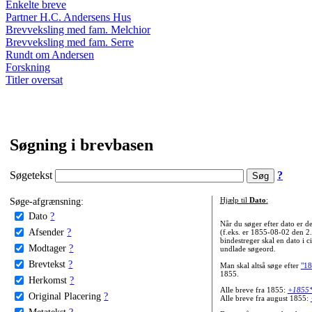
Enkelte breve
Partner H.C. Andersens Hus
Brevveksling med fam. Melchior
Brevveksling med fam. Serre
Rundt om Andersen
Forskning
Titler oversat
Søgning i brevbasen
Søgetekst
?
Søge-afgrænsning:
Hjælp til
Dato
:
Dato
?
Når du søger efter dato er
Afsender
?
(f.eks. er 1855-08-02 den 2
bindestreger skal en dato i c
Modtager
?
undlade søgeord.
Brevtekst
?
Man skal altså søge efter
"18
1855.
Herkomst
?
Alle breve fra 1855:
+1855
Original Placering
?
Alle breve fra august 1855:
Metatekst
?