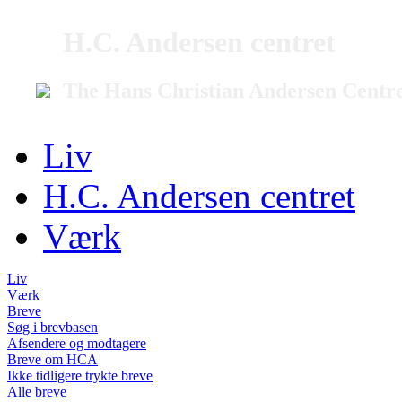
H.C. Andersen centret
The Hans Christian Andersen Centr
Liv
H.C. Andersen centret
Værk
Liv
Værk
Breve
Søg i brevbasen
Afsendere og modtagere
Breve om HCA
Ikke tidligere trykte breve
Alle breve