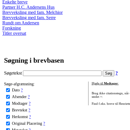
Enkelte breve
Partner H.C. Andersens Hus
Brevveksling med fam. Melchior
Brevveksling med fam. Serre
Rundt om Andersen
Forskning
Titler oversat
Søgning i brevbasen
Søgetekst
?
Søge-afgrænsning:
Hjælp til
Modtager
:
Dato
?
Brug ikke citationstegn, når
Afsender
?
stedet +:
Modtager
?
Find f.eks. breve til Henriet
Brevtekst
?
Herkomst
?
Original Placering
?
Metatekst
?