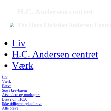
H.C. Andersen centret
The Hans Christian Andersen Centr
Liv
H.C. Andersen centret
Værk
Liv
Værk
Breve
Søg i brevbasen
Afsendere og modtagere
Breve om HCA
Ikke tidligere trykte breve
Alle breve