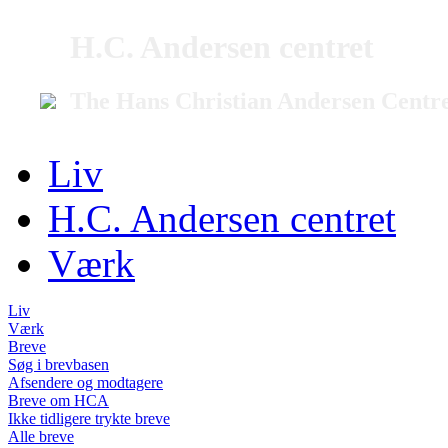
H.C. Andersen centret
The Hans Christian Andersen Centr
Liv
H.C. Andersen centret
Værk
Liv
Værk
Breve
Søg i brevbasen
Afsendere og modtagere
Breve om HCA
Ikke tidligere trykte breve
Alle breve