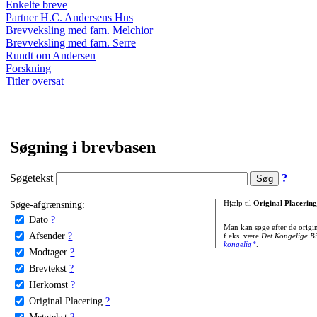
Enkelte breve
Partner H.C. Andersens Hus
Brevveksling med fam. Melchior
Brevveksling med fam. Serre
Rundt om Andersen
Forskning
Titler oversat
Søgning i brevbasen
Søgetekst
?
Søge-afgrænsning:
Hjælp til
Original Placering
Dato
?
Man kan søge efter de origi
Afsender
?
f.eks. være
Det Kongelige Bi
kongelig*
.
Modtager
?
Brevtekst
?
Herkomst
?
Original Placering
?
Metatekst
?