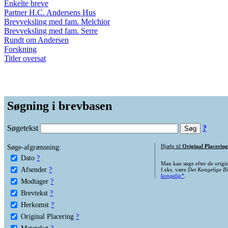
Enkelte breve
Partner H.C. Andersens Hus
Brevveksling med fam. Melchior
Brevveksling med fam. Serre
Rundt om Andersen
Forskning
Titler oversat
Søgning i brevbasen
Søgetekst
?
Søge-afgrænsning:
Hjælp til
Original Placering
Dato
?
Man kan søge efter de origi
Afsender
?
f.eks. være
Det Kongelige Bi
kongelig*
.
Modtager
?
Brevtekst
?
Herkomst
?
Original Placering
?
Metatekst
?