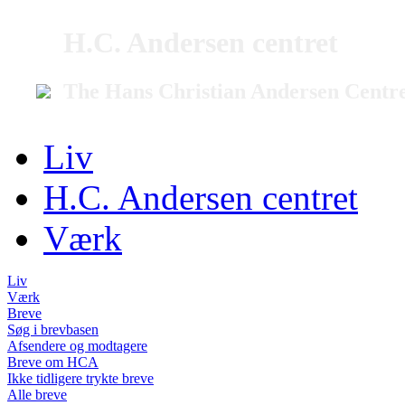
H.C. Andersen centret
The Hans Christian Andersen Centr
Liv
H.C. Andersen centret
Værk
Liv
Værk
Breve
Søg i brevbasen
Afsendere og modtagere
Breve om HCA
Ikke tidligere trykte breve
Alle breve