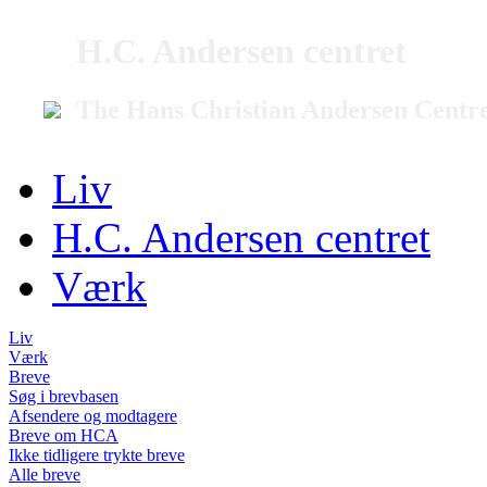
H.C. Andersen centret
The Hans Christian Andersen Centr
Liv
H.C. Andersen centret
Værk
Liv
Værk
Breve
Søg i brevbasen
Afsendere og modtagere
Breve om HCA
Ikke tidligere trykte breve
Alle breve