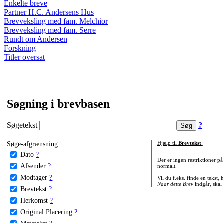
Enkelte breve
Partner H.C. Andersens Hus
Brevveksling med fam. Melchior
Brevveksling med fam. Serre
Rundt om Andersen
Forskning
Titler oversat
Søgning i brevbasen
Søgetekst
?
Søge-afgrænsning:
Hjælp til
Brevtekst
:
Dato
?
Der er ingen restriktioner p
Afsender
?
normalt.
Modtager
?
Vil du f.eks. finde en tekst,
Naar dette Brev
indgår, skal
Brevtekst
?
Herkomst
?
Original Placering
?
Metatekst
?