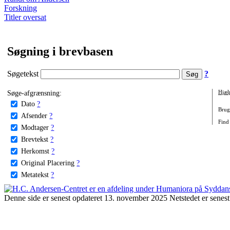
Forskning
Titler oversat
Søgning i brevbasen
Søgetekst
?
Søge-afgrænsning:
Hjæl
Dato
?
Brug 
Afsender
?
Find
Modtager
?
Brevtekst
?
Herkomst
?
Original Placering
?
Metatekst
?
Denne side er senest opdateret 13. november 2025 Netstedet er senest