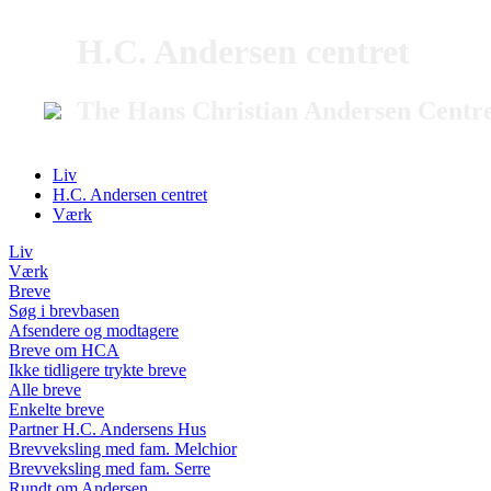
H.C. Andersen centret
The Hans Christian Andersen Centr
Liv
H.C. Andersen centret
Værk
Liv
Værk
Breve
Søg i brevbasen
Afsendere og modtagere
Breve om HCA
Ikke tidligere trykte breve
Alle breve
Enkelte breve
Partner H.C. Andersens Hus
Brevveksling med fam. Melchior
Brevveksling med fam. Serre
Rundt om Andersen