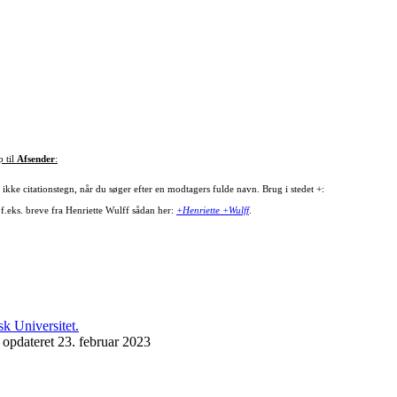
p til
Afsender
:
ikke citationstegn, når du søger efter en modtagers fulde navn. Brug i stedet +:
 f.eks. breve fra Henriette Wulff sådan her:
+Henriette +Wulff
.
 opdateret 23. februar 2023