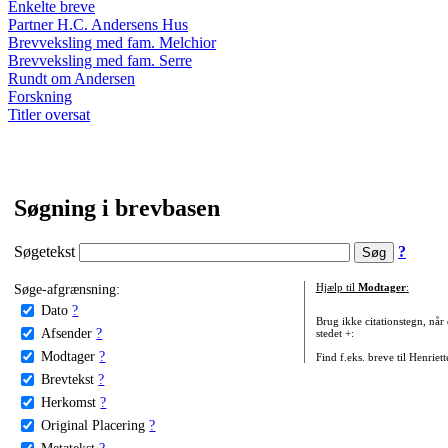
Enkelte breve
Partner H.C. Andersens Hus
Brevveksling med fam. Melchior
Brevveksling med fam. Serre
Rundt om Andersen
Forskning
Titler oversat
Søgning i brevbasen
Søgetekst
?
Søge-afgrænsning:
Hjælp til
Modtager
:
Dato
?
Brug ikke citationstegn, når
Afsender
?
stedet +:
Modtager
?
Find f.eks. breve til Henriet
Brevtekst
?
Herkomst
?
Original Placering
?
Metatekst
?