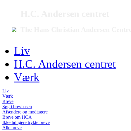
H.C. Andersen centret
The Hans Christian Andersen Centr
Liv
H.C. Andersen centret
Værk
Liv
Værk
Breve
Søg i brevbasen
Afsendere og modtagere
Breve om HCA
Ikke tidligere trykte breve
Alle breve