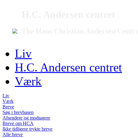
H.C. Andersen centret
The Hans Christian Andersen Centr
Liv
H.C. Andersen centret
Værk
Liv
Værk
Breve
Søg i brevbasen
Afsendere og modtagere
Breve om HCA
Ikke tidligere trykte breve
Alle breve