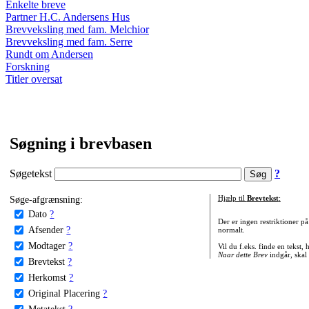
Enkelte breve
Partner H.C. Andersens Hus
Brevveksling med fam. Melchior
Brevveksling med fam. Serre
Rundt om Andersen
Forskning
Titler oversat
Søgning i brevbasen
Søgetekst
?
Søge-afgrænsning:
Hjælp til
Brevtekst
:
Dato
?
Der er ingen restriktioner p
Afsender
?
normalt.
Modtager
?
Vil du f.eks. finde en tekst,
Naar dette Brev
indgår, skal
Brevtekst
?
Herkomst
?
Original Placering
?
Metatekst
?