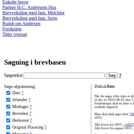
Enkelte breve
Partner H.C. Andersens Hus
Brevveksling med fam. Melchior
Brevveksling med fam. Serre
Rundt om Andersen
Forskning
Titler oversat
Søgning i brevbasen
Søgetekst
?
Søge-afgrænsning:
Hjælp til
Dato
:
Dato
?
Når du søger efter dato er
Afsender
?
(f.eks. er 1855-08-02 den 2
bindestreger skal en dato i c
Modtager
?
undlade søgeord.
Brevtekst
?
Man skal altså søge efter
"18
1855.
Herkomst
?
Alle breve fra 1855:
+1855
Original Placering
?
Alle breve fra august 1855:
Metatekst
?