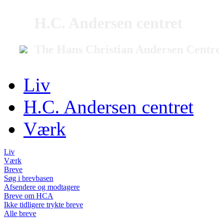
H.C. Andersen centret
The Hans Christian Andersen Centr
Liv
H.C. Andersen centret
Værk
Liv
Værk
Breve
Søg i brevbasen
Afsendere og modtagere
Breve om HCA
Ikke tidligere trykte breve
Alle breve