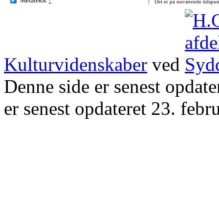
Det er på nuværende tidspun
Kulturvidenskaber
ved
Denne side er senest opdat
er senest opdateret 23. febr