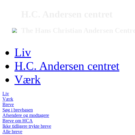
H.C. Andersen centret
The Hans Christian Andersen Centr
Liv
H.C. Andersen centret
Værk
Liv
Værk
Breve
Søg i brevbasen
Afsendere og modtagere
Breve om HCA
Ikke tidligere trykte breve
Alle breve