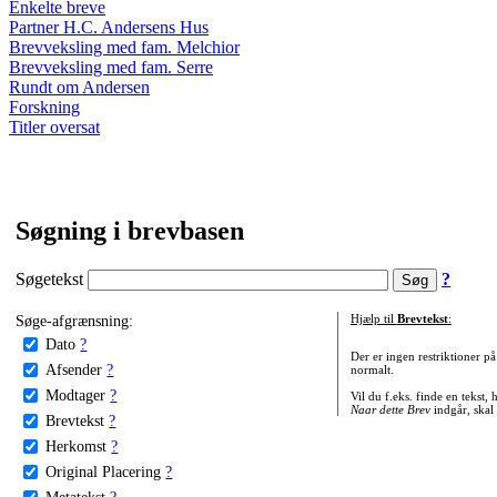
Enkelte breve
Partner H.C. Andersens Hus
Brevveksling med fam. Melchior
Brevveksling med fam. Serre
Rundt om Andersen
Forskning
Titler oversat
Søgning i brevbasen
Søgetekst
?
Søge-afgrænsning:
Hjælp til
Brevtekst
:
Dato
?
Der er ingen restriktioner p
Afsender
?
normalt.
Modtager
?
Vil du f.eks. finde en tekst,
Naar dette Brev
indgår, skal
Brevtekst
?
Herkomst
?
Original Placering
?
Metatekst
?