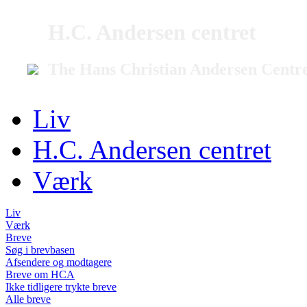
H.C. Andersen centret
The Hans Christian Andersen Centr
Liv
H.C. Andersen centret
Værk
Liv
Værk
Breve
Søg i brevbasen
Afsendere og modtagere
Breve om HCA
Ikke tidligere trykte breve
Alle breve