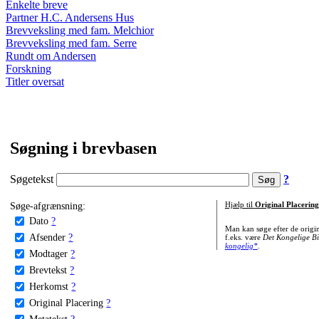
Enkelte breve
Partner H.C. Andersens Hus
Brevveksling med fam. Melchior
Brevveksling med fam. Serre
Rundt om Andersen
Forskning
Titler oversat
Søgning i brevbasen
Søgetekst
?
Søge-afgrænsning:
Hjælp til
Original Placering
Dato
?
Man kan søge efter de origi
Afsender
?
f.eks. være
Det Kongelige Bi
kongelig*
.
Modtager
?
Brevtekst
?
Herkomst
?
Original Placering
?
Metatekst
?