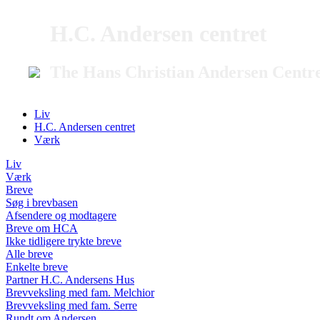
H.C. Andersen centret
The Hans Christian Andersen Centr
Liv
H.C. Andersen centret
Værk
Liv
Værk
Breve
Søg i brevbasen
Afsendere og modtagere
Breve om HCA
Ikke tidligere trykte breve
Alle breve
Enkelte breve
Partner H.C. Andersens Hus
Brevveksling med fam. Melchior
Brevveksling med fam. Serre
Rundt om Andersen