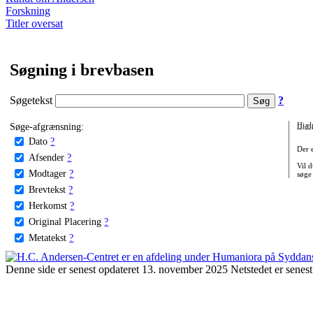
Forskning
Titler oversat
Søgning i brevbasen
Søgetekst
?
Søge-afgrænsning:
Hjæl
Dato
?
Der 
Afsender
?
Vil d
Modtager
?
søge
Brevtekst
?
Herkomst
?
Original Placering
?
Metatekst
?
Denne side er senest opdateret 13. november 2025 Netstedet er senest