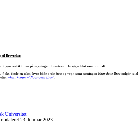
p til
Brevtekst
:
er ingen restriktioner på søgninger i brevtekst. Du søger blot som normalt.
u f.eks. finde en tekst, hvor både ordet
hest
og
vogn
samt sætningen
Naar dette Brev
indgår, skal
 efter
+hest +vogn +"Naar dette Brev"
.
 opdateret 23. februar 2023