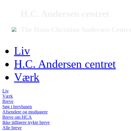
H.C. Andersen centret
The Hans Christian Andersen Centr
Liv
H.C. Andersen centret
Værk
Liv
Værk
Breve
Søg i brevbasen
Afsendere og modtagere
Breve om HCA
Ikke tidligere trykte breve
Alle breve