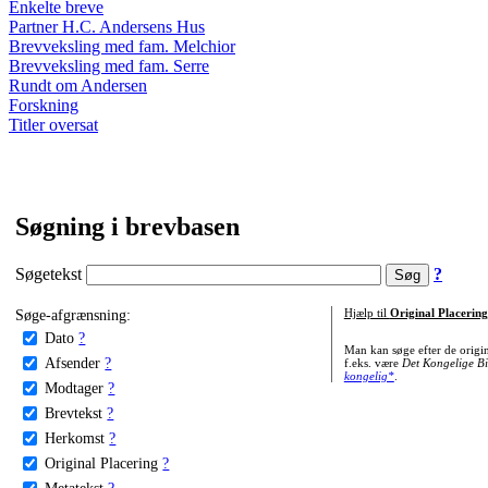
Enkelte breve
Partner H.C. Andersens Hus
Brevveksling med fam. Melchior
Brevveksling med fam. Serre
Rundt om Andersen
Forskning
Titler oversat
Søgning i brevbasen
Søgetekst
?
Søge-afgrænsning:
Hjælp til
Original Placering
Dato
?
Man kan søge efter de origi
Afsender
?
f.eks. være
Det Kongelige Bi
kongelig*
.
Modtager
?
Brevtekst
?
Herkomst
?
Original Placering
?
Metatekst
?