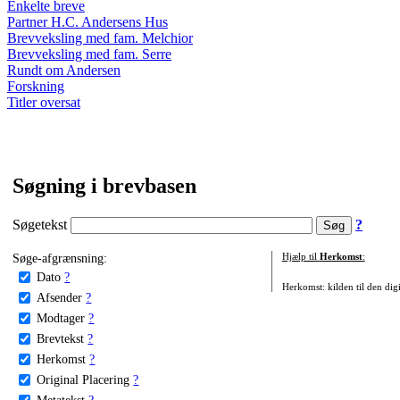
Enkelte breve
Partner H.C. Andersens Hus
Brevveksling med fam. Melchior
Brevveksling med fam. Serre
Rundt om Andersen
Forskning
Titler oversat
Søgning i brevbasen
Søgetekst
?
Søge-afgrænsning:
Hjælp til
Herkomst
:
Dato
?
Herkomst: kilden til den digi
Afsender
?
Modtager
?
Brevtekst
?
Herkomst
?
Original Placering
?
Metatekst
?