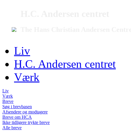
H.C. Andersen centret
The Hans Christian Andersen Centr
Liv
H.C. Andersen centret
Værk
Liv
Værk
Breve
Søg i brevbasen
Afsendere og modtagere
Breve om HCA
Ikke tidligere trykte breve
Alle breve