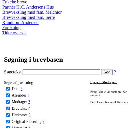
Enkelte breve
Partner H.C. Andersens Hus
Brevveksling med fam. Melchior
Brevveksling med fam. Serre
Rundt om Andersen
Forskning
Titler oversat
Søgning i brevbasen
Søgetekst
?
Søge-afgrænsning:
Hjælp til
Modtager
:
Dato
?
Brug ikke citationstegn, når
Afsender
?
stedet +:
Modtager
?
Find f.eks. breve til Henriet
Brevtekst
?
Herkomst
?
Original Placering
?
Metatekst
?