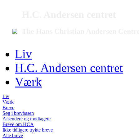
H.C. Andersen centret
The Hans Christian Andersen Centr
Liv
H.C. Andersen centret
Værk
Liv
Værk
Breve
Søg i brevbasen
Afsendere og modtagere
Breve om HCA
Ikke tidligere trykte breve
Alle breve