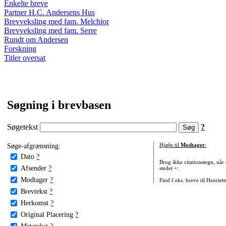
Enkelte breve
Partner H.C. Andersens Hus
Brevveksling med fam. Melchior
Brevveksling med fam. Serre
Rundt om Andersen
Forskning
Titler oversat
Søgning i brevbasen
Søgetekst
?
Søge-afgrænsning:
Hjælp til
Modtager
:
Dato
?
Brug ikke citationstegn, når
Afsender
?
stedet +:
Modtager
?
Find f.eks. breve til Henriet
Brevtekst
?
Herkomst
?
Original Placering
?
Metatekst
?