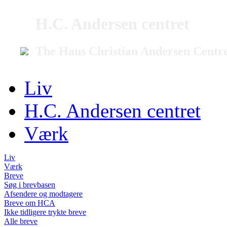
H.C. Andersen centret
The Hans Christian Andersen Centr
Liv
H.C. Andersen centret
Værk
Liv
Værk
Breve
Søg i brevbasen
Afsendere og modtagere
Breve om HCA
Ikke tidligere trykte breve
Alle breve