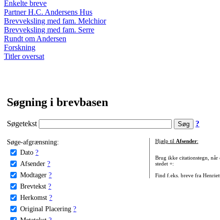
Enkelte breve
Partner H.C. Andersens Hus
Brevveksling med fam. Melchior
Brevveksling med fam. Serre
Rundt om Andersen
Forskning
Titler oversat
Søgning i brevbasen
Søgetekst
?
Søge-afgrænsning:
Hjælp til
Afsender
:
Dato
?
Brug ikke citationstegn, når
Afsender
?
stedet +:
Modtager
?
Find f.eks. breve fra Henrie
Brevtekst
?
Herkomst
?
Original Placering
?
Metatekst
?