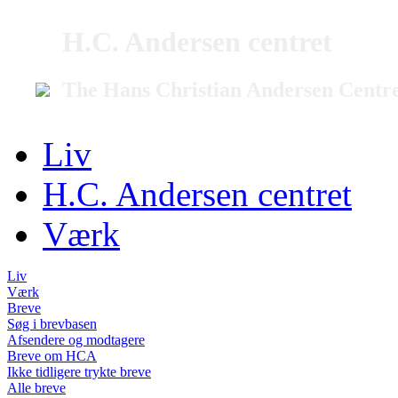
H.C. Andersen centret
The Hans Christian Andersen Centr
Liv
H.C. Andersen centret
Værk
Liv
Værk
Breve
Søg i brevbasen
Afsendere og modtagere
Breve om HCA
Ikke tidligere trykte breve
Alle breve