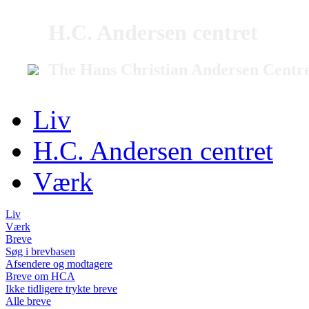
H.C. Andersen centret
The Hans Christian Andersen Centr
Liv
H.C. Andersen centret
Værk
Liv
Værk
Breve
Søg i brevbasen
Afsendere og modtagere
Breve om HCA
Ikke tidligere trykte breve
Alle breve