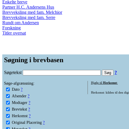
Enkelte breve
Partner H.C. Andersens Hus
Brevveksling med fam. Melchior
Brevveksling med fam. Serre
Rundt om Andersen
Forskning
Titler oversat
Søgning i brevbasen
Søgetekst
?
Søge-afgrænsning:
Hjælp til
Herkomst
:
Dato
?
Herkomst: kilden til den digi
Afsender
?
Modtager
?
Brevtekst
?
Herkomst
?
Original Placering
?
Metatekst
?