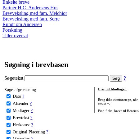
Enkelte breve
Partner H.C. Andersens Hus
Brevveksling med fam. Melchior
Brevveksling med fam. Serre
Rundt om Andersen
Forskning
Titler oversat
Søgning i brevbasen
Søgetekst
?
Søge-afgrænsning:
Hjælp til
Modtager
:
Dato
?
Brug ikke citationstegn, når
Afsender
?
stedet +:
Modtager
?
Find f.eks. breve til Henriet
Brevtekst
?
Herkomst
?
Original Placering
?
Metatekst
?