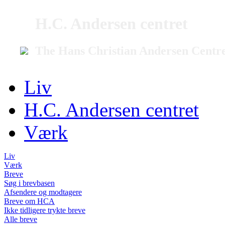
H.C. Andersen centret
The Hans Christian Andersen Centr
Liv
H.C. Andersen centret
Værk
Liv
Værk
Breve
Søg i brevbasen
Afsendere og modtagere
Breve om HCA
Ikke tidligere trykte breve
Alle breve