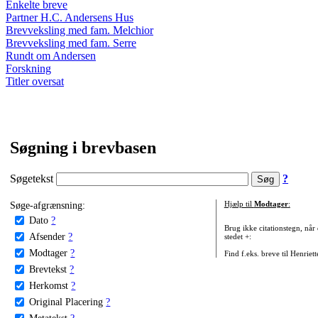
Enkelte breve
Partner H.C. Andersens Hus
Brevveksling med fam. Melchior
Brevveksling med fam. Serre
Rundt om Andersen
Forskning
Titler oversat
Søgning i brevbasen
Søgetekst
?
Søge-afgrænsning:
Hjælp til
Modtager
:
Dato
?
Brug ikke citationstegn, når
Afsender
?
stedet +:
Modtager
?
Find f.eks. breve til Henriet
Brevtekst
?
Herkomst
?
Original Placering
?
Metatekst
?