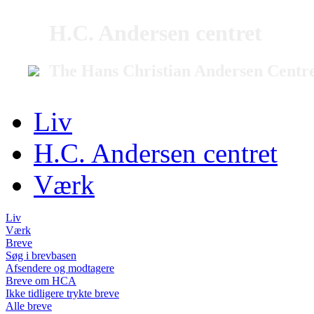
H.C. Andersen centret
The Hans Christian Andersen Centr
Liv
H.C. Andersen centret
Værk
Liv
Værk
Breve
Søg i brevbasen
Afsendere og modtagere
Breve om HCA
Ikke tidligere trykte breve
Alle breve