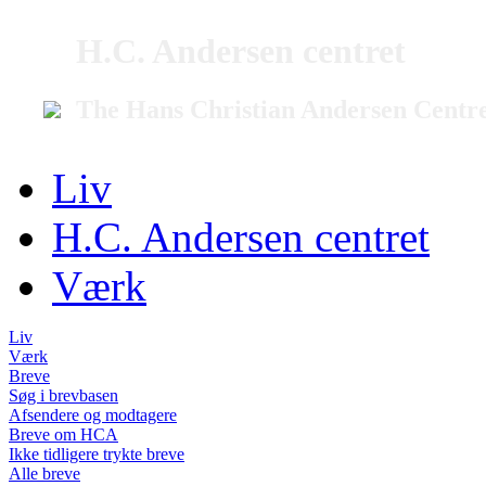
H.C. Andersen centret
The Hans Christian Andersen Centr
Liv
H.C. Andersen centret
Værk
Liv
Værk
Breve
Søg i brevbasen
Afsendere og modtagere
Breve om HCA
Ikke tidligere trykte breve
Alle breve