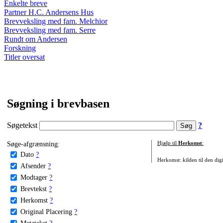
Enkelte breve
Partner H.C. Andersens Hus
Brevveksling med fam. Melchior
Brevveksling med fam. Serre
Rundt om Andersen
Forskning
Titler oversat
Søgning i brevbasen
Søgetekst
?
Søge-afgrænsning:
Hjælp til
Herkomst
:
Dato
?
Herkomst: kilden til den digi
Afsender
?
Modtager
?
Brevtekst
?
Herkomst
?
Original Placering
?
Metatekst
?