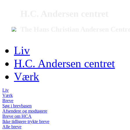
H.C. Andersen centret
The Hans Christian Andersen Centr
Liv
H.C. Andersen centret
Værk
Liv
Værk
Breve
Søg i brevbasen
Afsendere og modtagere
Breve om HCA
Ikke tidligere trykte breve
Alle breve