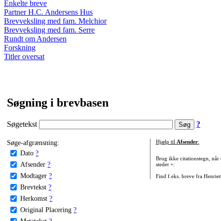
Enkelte breve
Partner H.C. Andersens Hus
Brevveksling med fam. Melchior
Brevveksling med fam. Serre
Rundt om Andersen
Forskning
Titler oversat
Søgning i brevbasen
Søgetekst
?
Søge-afgrænsning:
Hjælp til
Afsender
:
Dato
?
Brug ikke citationstegn, når
Afsender
?
stedet +:
Modtager
?
Find f.eks. breve fra Henrie
Brevtekst
?
Herkomst
?
Original Placering
?
Metatekst
?