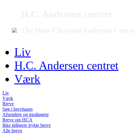
H.C. Andersen centret
The Hans Christian Andersen Centr
Liv
H.C. Andersen centret
Værk
Liv
Værk
Breve
Søg i brevbasen
Afsendere og modtagere
Breve om HCA
Ikke tidligere trykte breve
Alle breve