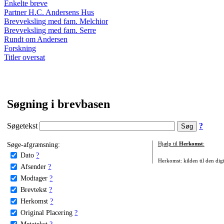
Enkelte breve
Partner H.C. Andersens Hus
Brevveksling med fam. Melchior
Brevveksling med fam. Serre
Rundt om Andersen
Forskning
Titler oversat
Søgning i brevbasen
Søgetekst
?
Søge-afgrænsning:
Hjælp til
Herkomst
:
Dato
?
Herkomst: kilden til den digi
Afsender
?
Modtager
?
Brevtekst
?
Herkomst
?
Original Placering
?
Metatekst
?