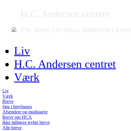
H.C. Andersen centret
The Hans Christian Andersen Centr
Liv
H.C. Andersen centret
Værk
Liv
Værk
Breve
Søg i brevbasen
Afsendere og modtagere
Breve om HCA
Ikke tidligere trykte breve
Alle breve