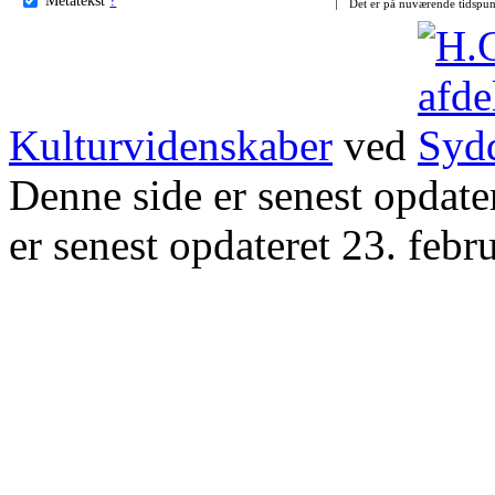
Det er på nuværende tidspun
Kulturvidenskaber
ved
Denne side er senest opdat
er senest opdateret 23. febr