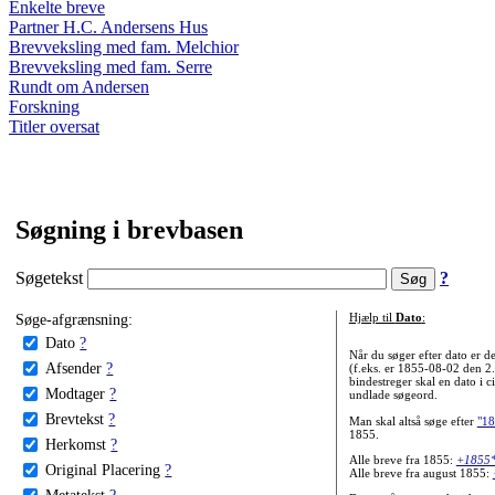
Enkelte breve
Partner H.C. Andersens Hus
Brevveksling med fam. Melchior
Brevveksling med fam. Serre
Rundt om Andersen
Forskning
Titler oversat
Søgning i brevbasen
Søgetekst
?
Søge-afgrænsning:
Hjælp til
Dato
:
Dato
?
Når du søger efter dato er
Afsender
?
(f.eks. er 1855-08-02 den 2
bindestreger skal en dato i c
Modtager
?
undlade søgeord.
Brevtekst
?
Man skal altså søge efter
"18
1855.
Herkomst
?
Alle breve fra 1855:
+1855
Original Placering
?
Alle breve fra august 1855:
Metatekst
?