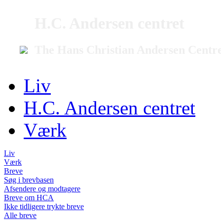
H.C. Andersen centret
The Hans Christian Andersen Centr
Liv
H.C. Andersen centret
Værk
Liv
Værk
Breve
Søg i brevbasen
Afsendere og modtagere
Breve om HCA
Ikke tidligere trykte breve
Alle breve