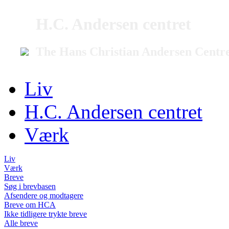
H.C. Andersen centret
The Hans Christian Andersen Centr
Liv
H.C. Andersen centret
Værk
Liv
Værk
Breve
Søg i brevbasen
Afsendere og modtagere
Breve om HCA
Ikke tidligere trykte breve
Alle breve