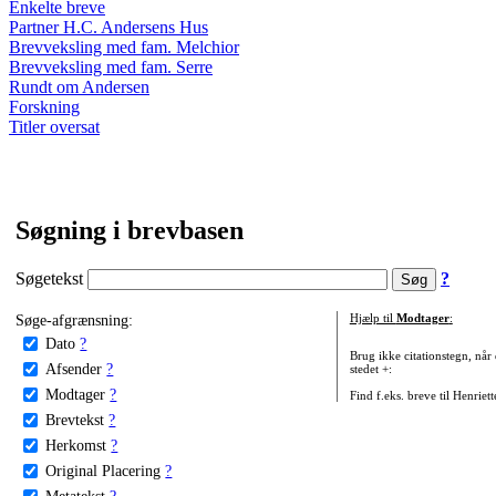
Enkelte breve
Partner H.C. Andersens Hus
Brevveksling med fam. Melchior
Brevveksling med fam. Serre
Rundt om Andersen
Forskning
Titler oversat
Søgning i brevbasen
Søgetekst
?
Søge-afgrænsning:
Hjælp til
Modtager
:
Dato
?
Brug ikke citationstegn, når
Afsender
?
stedet +:
Modtager
?
Find f.eks. breve til Henriet
Brevtekst
?
Herkomst
?
Original Placering
?
Metatekst
?