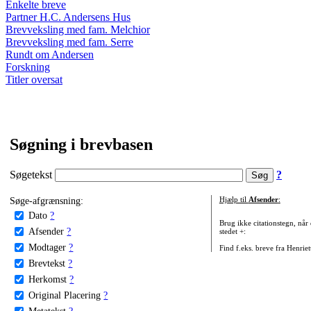
Enkelte breve
Partner H.C. Andersens Hus
Brevveksling med fam. Melchior
Brevveksling med fam. Serre
Rundt om Andersen
Forskning
Titler oversat
Søgning i brevbasen
Søgetekst
?
Søge-afgrænsning:
Hjælp til
Afsender
:
Dato
?
Brug ikke citationstegn, når
Afsender
?
stedet +:
Modtager
?
Find f.eks. breve fra Henrie
Brevtekst
?
Herkomst
?
Original Placering
?
Metatekst
?