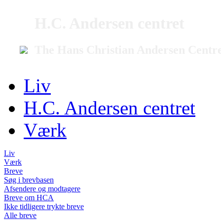
H.C. Andersen centret
The Hans Christian Andersen Centr
Liv
H.C. Andersen centret
Værk
Liv
Værk
Breve
Søg i brevbasen
Afsendere og modtagere
Breve om HCA
Ikke tidligere trykte breve
Alle breve